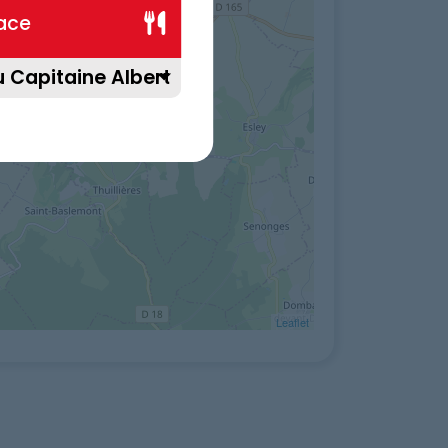
lace
Leaflet