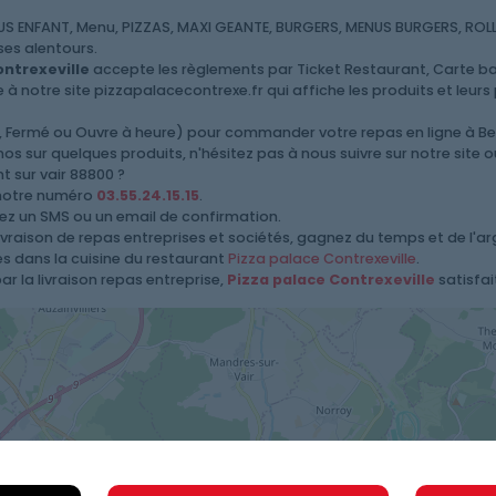
ENFANT, Menu, PIZZAS, MAXI GEANTE, BURGERS, MENUS BURGERS, ROLLS,
ses alentours.
ontrexeville
accepte les règlements par Ticket Restaurant, Carte ba
à notre site pizzapalacecontrexe.fr qui affiche les produits et leurs pr
rt, Fermé ou Ouvre à heure) pour commander votre repas en ligne à B
s sur quelques produits, n'hésitez pas à nous suivre sur notre site 
sur vair 88800 ?
 notre numéro
03.55.24.15.15
.
vez un SMS ou un email de confirmation.
livraison de repas entreprises et sociétés, gagnez du temps et de l'a
les dans la cuisine du restaurant
Pizza palace Contrexeville
.
r la livraison repas entreprise,
Pizza palace Contrexeville
satisfai