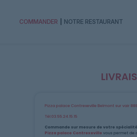
COMMANDER
NOTRE RESTAURANT
Accueil
LIVRAI
Allergènes
Charte Qualité
Pizza palace Contrexeville Belmont sur vair 88
C.G.V
Tél:03.55.24.15.15
Contact
Commande sur mesure de votre spécialité 
Pizza palace Contrexeville
vous permet de c
Mentions Légales