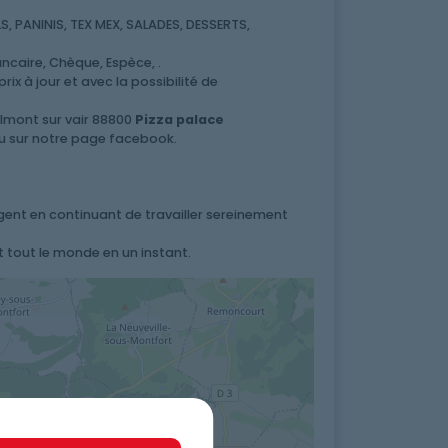
 PANINIS, TEX MEX, SALADES, DESSERTS,
ncaire, Chèque, Espèce, .
ix à jour et avec la possibilité de
elmont sur vair 88800
Pizza palace
ou sur notre page facebook.
rgent en continuant de travailler sereinement
t tout le monde en un instant.