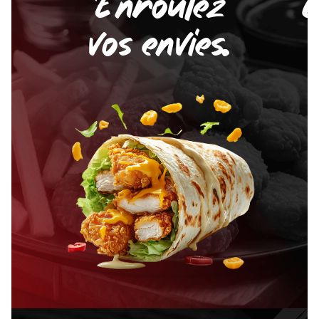
Enroulez
C
vos envies.